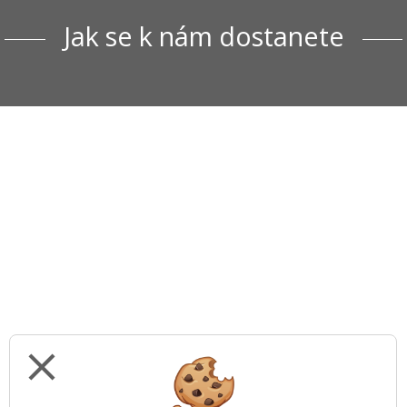
Jak se k nám dostanete
close