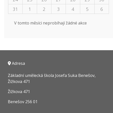
31
1
2
3
4
5
6
V tomto měsíci neprobíhají žádné akce
Adresa
Základní umělecká škola Josefa Suka Benešov,
Žižkova 471
Žižkova 471
Benešov 256 01