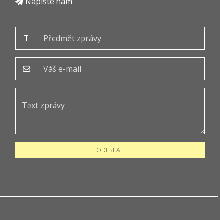
Napište nám
T
ODESLAT