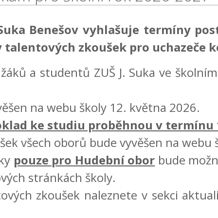
 Suka Benešov vyhlašuje termíny po
 talentových zkoušek pro uchazeče ke
 žáků a studentů ZUŠ J. Suka ve školní
šen na webu školy 12. května 2026.
klad ke studiu proběhnou v termínu 1
ek všech oborů bude vyvěšen na webu š
šky
pouze pro Hudební obor
bude možná
vých stránkách školy.
ntových zkoušek naleznete v sekci aktu