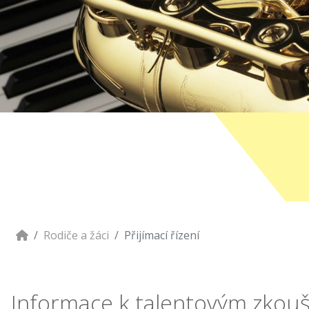
Rodiče a žáci
Přijímací řízení
Informace k talentovým zkouš