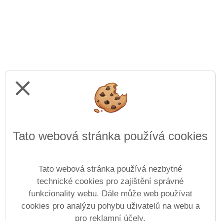
close
Tato webová stránka používá cookies
Tato webová stránka používá nezbytné
technické cookies pro zajištění správné
Prohlášení o přístupnosti
Mapa webu
Cookies
funkcionality webu. Dále může web používat
cookies pro analýzu pohybu uživatelů na webu a
Copyright © 2022 - 2023 Základní umělecká škola
pro reklamní účely.