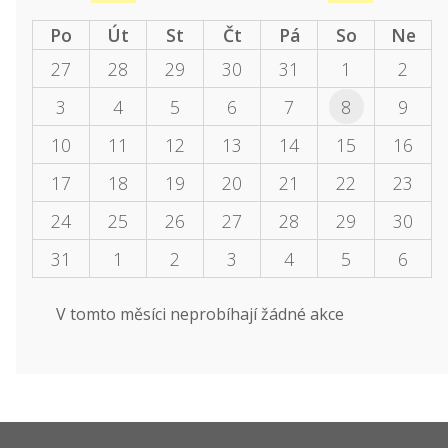
Po
Út
St
Čt
Pá
So
Ne
27
28
29
30
31
1
2
3
4
5
6
7
8
9
10
11
12
13
14
15
16
17
18
19
20
21
22
23
24
25
26
27
28
29
30
31
1
2
3
4
5
6
V tomto měsíci neprobíhají žádné akce