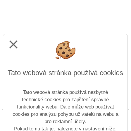
close
Tato webová stránka používá cookies
Tato webová stránka používá nezbytné
technické cookies pro zajištění správné
Prohlášení o přístupnosti
Mapa webu
Cookies
funkcionality webu. Dále může web používat
cookies pro analýzu pohybu uživatelů na webu a
Copyright © 2022 - 2023 Základní umělecká škola
pro reklamní účely.
Josefa Suka Benešov
Vitalex Group
-
Pokud tomu tak je, naleznete v nastavení níže.
Tvorba školních webů