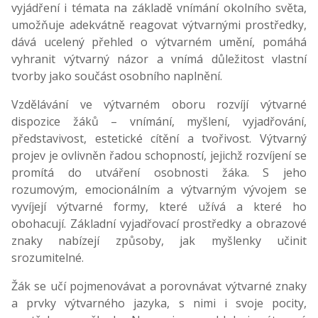
vyjádření i témata na základě vnímání okolního světa,
umožňuje adekvátně reagovat výtvarnými prostředky,
dává ucelený přehled o výtvarném umění, pomáhá
vyhranit výtvarný názor a vnímá důležitost vlastní
tvorby jako součást osobního naplnění.
Vzdělávání ve výtvarném oboru rozvíjí výtvarné
dispozice žáků – vnímání, myšlení, vyjadřování,
představivost, estetické cítění a tvořivost. Výtvarný
projev je ovlivněn řadou schopností, jejichž rozvíjení se
promítá do utváření osobnosti žáka. S jeho
rozumovým, emocionálním a výtvarným vývojem se
vyvíjejí výtvarné formy, které užívá a které ho
obohacují. Základní vyjadřovací prostředky a obrazové
znaky nabízejí způsoby, jak myšlenky učinit
srozumitelné.
Žák se učí pojmenovávat a porovnávat výtvarné znaky
a prvky výtvarného jazyka, s nimi i svoje pocity,