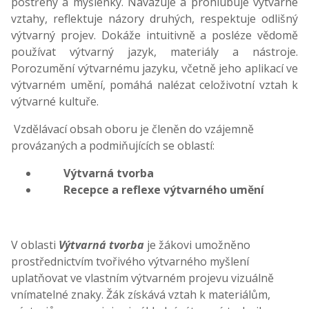
postřehy a myšlenky. Navazuje a prohlubuje výtvarné
vztahy, reflektuje názory druhých, respektuje odlišný
výtvarný projev. Dokáže intuitivně a posléze vědomě
používat výtvarný jazyk, materiály a nástroje.
Porozumění výtvarnému jazyku, včetně jeho aplikací ve
výtvarném umění, pomáhá nalézat celoživotní vztah k
výtvarné kultuře.
Vzdělávací obsah oboru je členěn do vzájemně
provázaných a podmiňujících se oblastí:
Výtvarná tvorba
Recepce a reflexe výtvarného umění
V oblasti
Výtvarná tvorba
je žákovi umožněno
prostřednictvím tvořivého výtvarného myšlení
uplatňovat ve vlastním výtvarném projevu vizuálně
vnímatelné znaky. Žák získává vztah k materiálům,