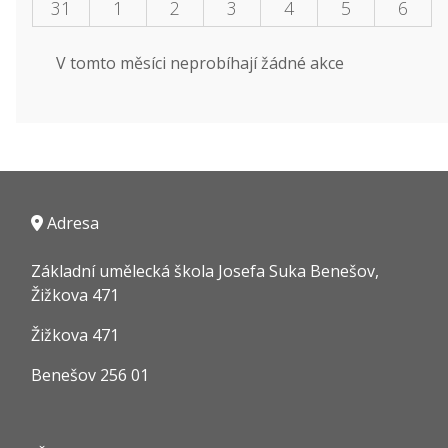
31
1
2
3
4
5
6
V tomto měsíci neprobíhají žádné akce
Adresa
Základní umělecká škola Josefa Suka Benešov,
Žižkova 471
Žižkova 471
Benešov 256 01