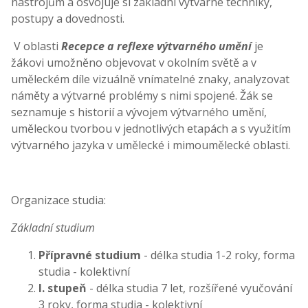
nástrojům a osvojuje si základní výtvarné techniky,
postupy a dovednosti.
V oblasti
Recepce a reflexe výtvarného umění
je
žákovi umožněno objevovat v okolním světě a v
uměleckém díle vizuálně vnímatelné znaky, analyzovat
náměty a výtvarné problémy s nimi spojené. Žák se
seznamuje s historií a vývojem výtvarného umění,
uměleckou tvorbou v jednotlivých etapách a s využitím
výtvarného jazyka v umělecké i mimoumělecké oblasti.
Organizace studia:
Základní studium
Přípravné studium
- délka studia 1-2 roky, forma
studia - kolektivní
I. stupeň
- délka studia 7 let, rozšířené vyučování
3 roky, forma studia - kolektivní