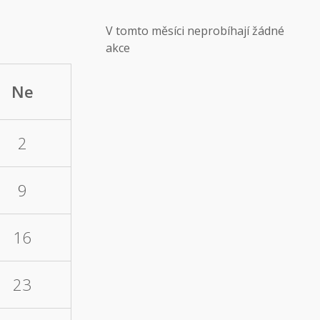
V tomto měsíci neprobíhají žádné
akce
Ne
2
9
16
23