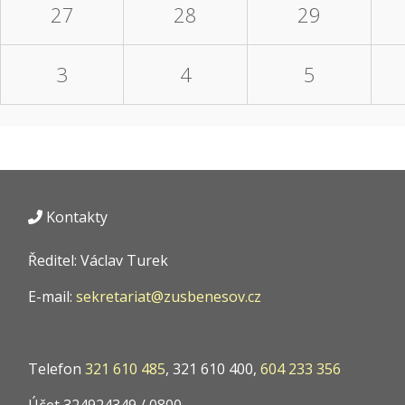
27
28
29
3
4
5
Kontakty
Ředitel: Václav Turek
E-mail:
sekretariat@zusbenesov.cz
Telefon
321 610 485
, 321 610 400,
604 233 356
Účet 324924349 / 0800