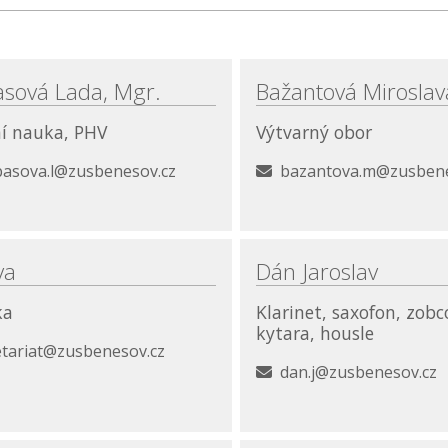
sová Lada, Mgr.
Bažantová Miroslav
í nauka, PHV
Výtvarný obor
asova.l@zusbenesov.cz
bazantova.m@zusbene
va
Dán Jaroslav
ka
Klarinet, saxofon, zobc
kytara, housle
etariat@zusbenesov.cz
dan.j@zusbenesov.cz