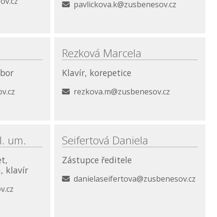
ov.cz
pavlickova.k@zusbenesov.cz
Rezková Marcela
obor
Klavír, korepetice
v.cz
rezkova.m@zusbenesov.cz
l. um.
Seifertová Daniela
t,
Zástupce ředitele
, klavír
danielaseifertova@zusbenesov.cz
v.cz