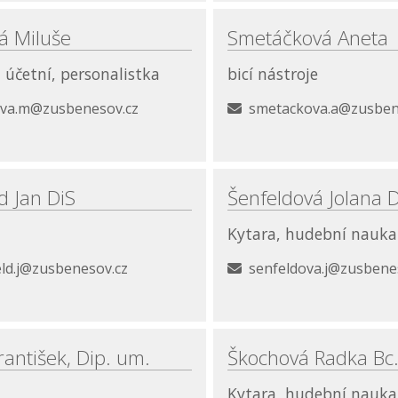
á Miluše
Smetáčková Aneta
účetní, personalistka
bicí nástroje
ova.m@zusbenesov.cz
smetackova.a@zusben
d Jan DiS
Šenfeldová Jolana D
Kytara, hudební nauka
ld.j@zusbenesov.cz
senfeldova.j@zusbene
František, Dip. um.
Škochová Radka Bc.
Kytara, hudební nauka