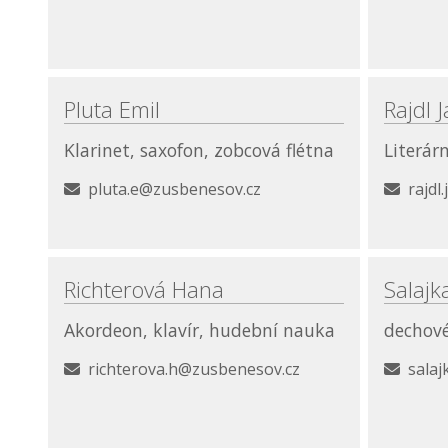
Pluta Emil
Rajdl 
Klarinet, saxofon, zobcová flétna
Literár
pluta.e@zusbenesov.cz
rajdl
Richterová Hana
Salajk
Akordeon, klavír, hudební nauka
dechové
richterova.h@zusbenesov.cz
sala