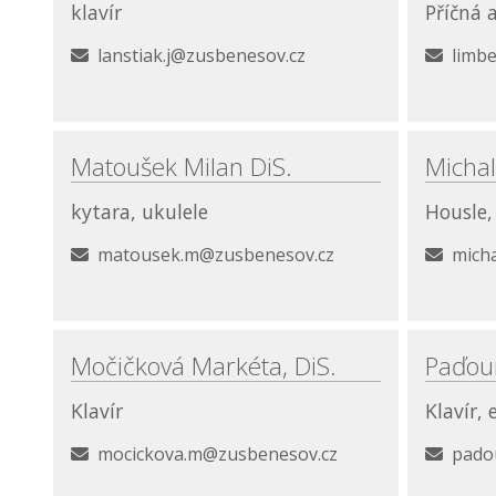
klavír
Příčná 
lanstiak.j@zusbenesov.cz
limb
Matoušek Milan DiS.
Michal
kytara, ukulele
Housle, 
matousek.m@zusbenesov.cz
mich
Močičková Markéta, DiS.
Paďou
Klavír
Klavír, 
mocickova.m@zusbenesov.cz
pado