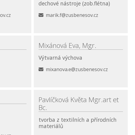
dechové nástroje (zob.flétna)
ov.cz
marik.f@zusbenesov.cz
Mixánová Eva, Mgr.
Výtvarná výchova
mixanova.e@zusbenesov.cz
Pavlíčková Květa Mgr.art et
Bc.
tvorba z textilních a přírodních
materiálů