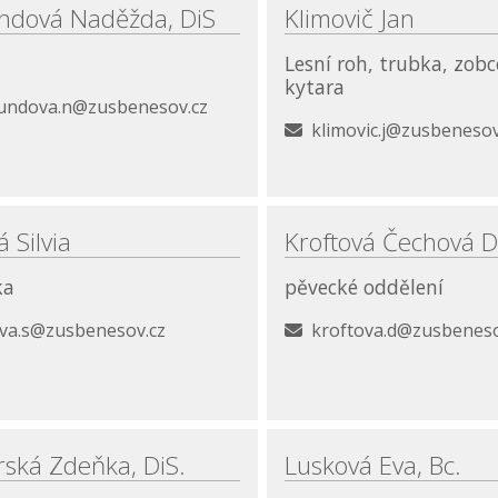
ndová Naděžda, DiS
Klimovič Jan
Lesní roh, trubka, zobc
kytara
undova.n@zusbenesov.cz
klimovic.j@zusbenesov
 Silvia
Kroftová Čechová D
ka
pěvecké oddělení
ova.s@zusbenesov.cz
kroftova.d@zusbeneso
ská Zdeňka, DiS.
Lusková Eva, Bc.