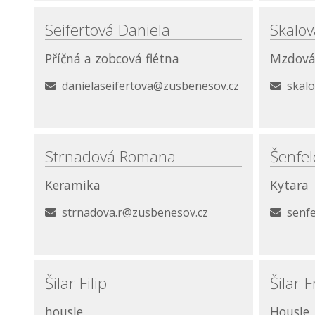
Seifertová Daniela
Skalov
Příčná a zobcová flétna
Mzdová 
danielaseifertova@zusbenesov.cz
skal
Strnadová Romana
Šenfel
Keramika
Kytara
strnadova.r@zusbenesov.cz
senfe
Šilar Filip
Šilar 
housle
Housle