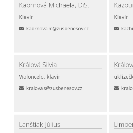
Kabrnová Michaela, DiS.
Kazbu
Klavír
Klavír
kabrnova.m@zusbenesov.cz
kazb
Králová Silvia
Králová
Violoncelo, klavír
uklízeč
kralova.s@zusbenesov.cz
kral
Lanštiak Július
Limber