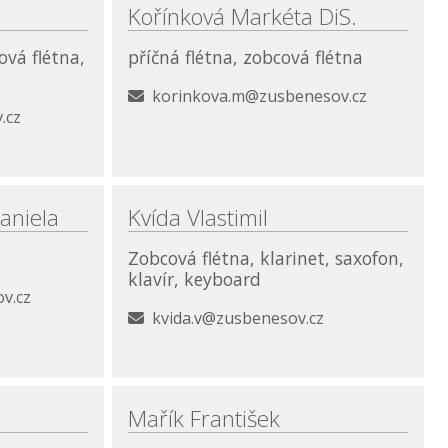
Kořínková Markéta DiS.
ová flétna,
příčná flétna, zobcová flétna
korinkova.m@zusbenesov.cz
.cz
aniela
Kvída Vlastimil
Zobcová flétna, klarinet, saxofon,
klavír, keyboard
v.cz
kvida.v@zusbenesov.cz
Mařík František