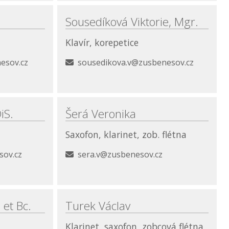
Sousedíková Viktorie, Mgr.
Klavír, korepetice
esov.cz
sousedikova.v@zusbenesov.cz
iS.
Šerá Veronika
Saxofon, klarinet, zob. flétna
sov.cz
sera.v@zusbenesov.cz
 et Bc.
Turek Václav
Klarinet, saxofon, zobcová flétna,