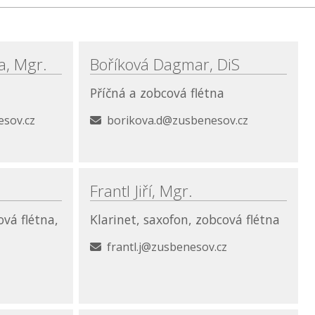
a, Mgr.
Boříková Dagmar, DiS
Příčná a zobcová flétna
sov.cz
borikova.d@zusbenesov.cz
Frantl Jiří, Mgr.
ová flétna,
Klarinet, saxofon, zobcová flétna
frantl.j@zusbenesov.cz