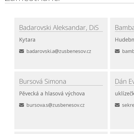
Badarovski Aleksandar, DiS
Bamba
Kytara
Hudebn
badarovski.a@zusbenesov.cz
bamb
Bursová Simona
Dán E
Pěvecká a hlasová výchova
uklízeč
bursova.s@zusbenesov.cz
sekr