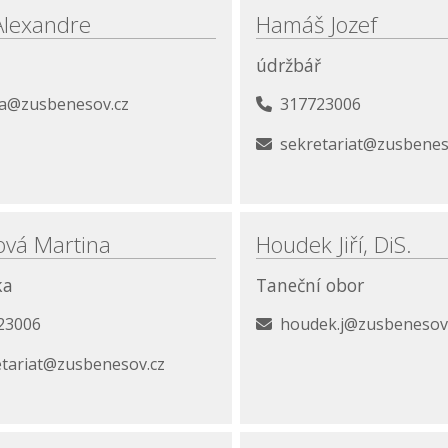
Alexandre
Hamáš Jozef
údržbář
e.a@zusbenesov.cz
317723006
sekretariat@zusbenes
ová Martina
Houdek Jiří, DiS.
ka
Taneční obor
23006
houdek.j@zusbenesov
etariat@zusbenesov.cz