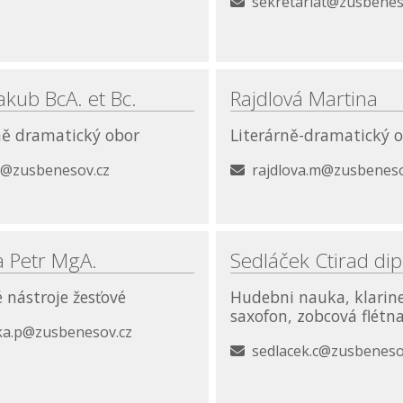
sekretariat@zusbenes
Jakub BcA. et Bc.
Rajdlová Martina
ně dramatický obor
Literárně-dramatický 
.j@zusbenesov.cz
rajdlova.m@zusbeneso
a Petr MgA.
Sedláček Ctirad dip
 nástroje žesťové
Hudebni nauka, klarine
saxofon, zobcová flétna
jka.p@zusbenesov.cz
sedlacek.c@zusbeneso