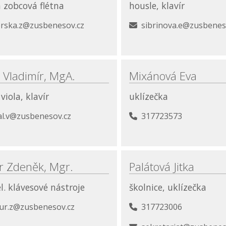
a zobcová flétna
housle, klavír
erska.z@zusbenesov.cz
sibrinova.e@zusbenes
 Vladimír, MgA.
Mixánová Eva
viola, klavír
uklízečka
al.v@zusbenesov.cz
317723573
r Zdeněk, Mgr.
Palátová Jitka
el. klávesové nástroje
školnice, uklízečka
ur.z@zusbenesov.cz
317723006