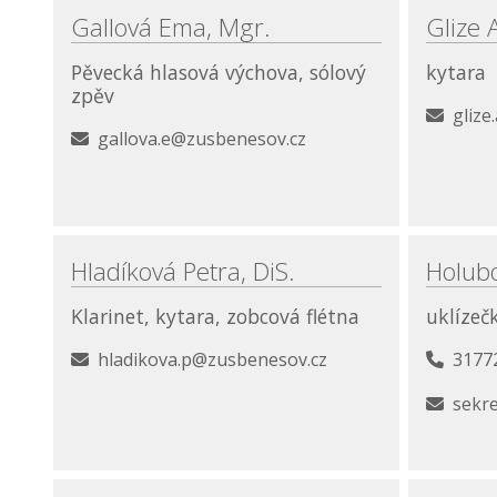
Gallová Ema, Mgr.
Glize 
Pěvecká hlasová výchova, sólový
kytara
zpěv
gliz
gallova.e@zusbenesov.cz
Hladíková Petra, DiS.
Holub
Klarinet, kytara, zobcová flétna
uklízeč
hladikova.p@zusbenesov.cz
3177
sekr