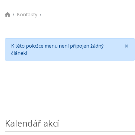
Kontakty
×
K této položce menu není připojen žádný
článek!
Kalendář akcí