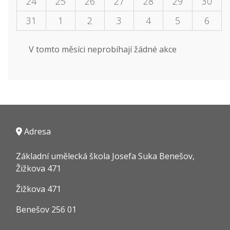
24
25
26
27
28
29
30
31
1
2
3
4
5
6
V tomto měsíci neprobíhají žádné akce
Adresa
Základní umělecká škola Josefa Suka Benešov,
Žižkova 471
Žižkova 471
Benešov 256 01