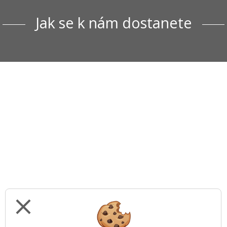
Jak se k nám dostanete
close